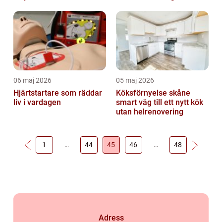
06 maj 2026
05 maj 2026
Hjärtstartare som räddar
Köksförnyelse skåne
liv i vardagen
smart väg till ett nytt kök
utan helrenovering
1
…
44
45
46
…
48
Adress