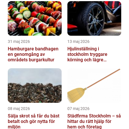
31 maj 2026
13 maj 2026
Hamburgare bandhagen
Hjulinställning i
en genomgång av
stockholm tryggare
områdets burgarkultur
körning och lägre
kostnader
08 maj 2026
07 maj 2026
Sälja skrot så får du bäst
Städfirma Stockholm – så
betalt och gör nytta för
hittar du rätt hjälp för
miljön
hem och företag