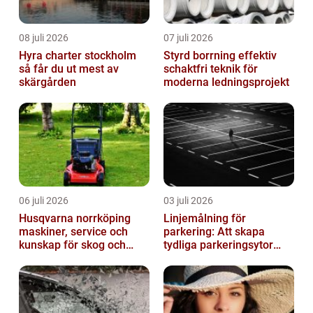
08 juli 2026
07 juli 2026
Hyra charter stockholm
Styrd borrning effektiv
så får du ut mest av
schaktfri teknik för
skärgården
moderna ledningsprojekt
06 juli 2026
03 juli 2026
Husqvarna norrköping
Linjemålning för
maskiner, service och
parkering: Att skapa
kunskap för skog och
tydliga parkeringsytor
trädgård
genom att måla
parkeringslinjer