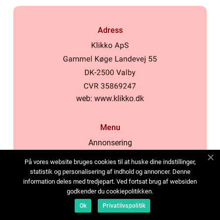
Adress
web:
www.klikko.dk
Menu
Annonsering
Om oss
På vores website bruges cookies til at huske dine indstillinger,
Cookies
statistik og personalisering af indhold og annoncer. Denne
information deles med tredjepart. Ved fortsat brug af websiden
Kontakta oss
godkender du cookiepolitikken.
Sitemap
Ok
Privatlivspolitik