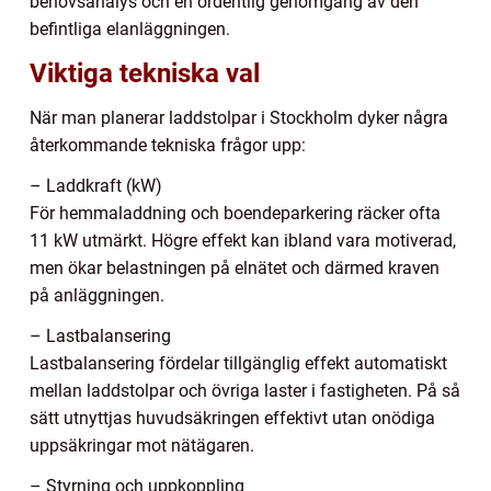
behovsanalys och en ordentlig genomgång av den
befintliga elanläggningen.
Viktiga tekniska val
När man planerar laddstolpar i Stockholm dyker några
återkommande tekniska frågor upp:
– Laddkraft (kW)
För hemmaladdning och boendeparkering räcker ofta
11 kW utmärkt. Högre effekt kan ibland vara motiverad,
men ökar belastningen på elnätet och därmed kraven
på anläggningen.
– Lastbalansering
Lastbalansering fördelar tillgänglig effekt automatiskt
mellan laddstolpar och övriga laster i fastigheten. På så
sätt utnyttjas huvudsäkringen effektivt utan onödiga
uppsäkringar mot nätägaren.
– Styrning och uppkoppling