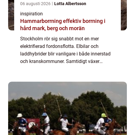
06 augusti 2026
Lotta Albertsson
inspiration
Hammarborrning effektiv borrning i
hård mark, berg och morän
Stockholm rör sig snabbt mot en mer
elektrifierad fordonsflotta. Elbilar och
laddhybrider blir vanligare i både innerstad
och kranskommuner. Samtidigt växer
behovet av genomtänkt infrastruktur för
laddning hemma, vid arbetsplatser och på
publika plat...