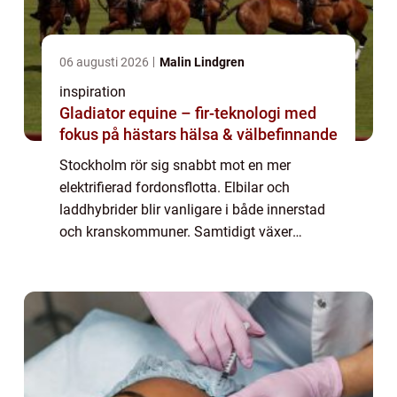
06 augusti 2026
Malin Lindgren
inspiration
Gladiator equine – fir-teknologi med
fokus på hästars hälsa & välbefinnande
Stockholm rör sig snabbt mot en mer
elektrifierad fordonsflotta. Elbilar och
laddhybrider blir vanligare i både innerstad
och kranskommuner. Samtidigt växer
behovet av genomtänkt infrastruktur för
laddning hemma, vid arbetsplatser och på
publika plat...