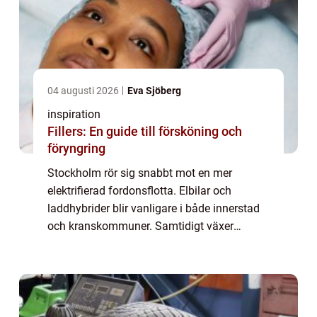
04 augusti 2026
Eva Sjöberg
inspiration
Fillers: En guide till försköning och
föryngring
Stockholm rör sig snabbt mot en mer
elektrifierad fordonsflotta. Elbilar och
laddhybrider blir vanligare i både innerstad
och kranskommuner. Samtidigt växer
behovet av genomtänkt infrastruktur för
laddning hemma, vid arbetsplatser och på
publika plat...