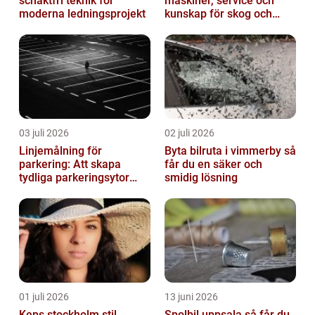
schaktfri teknik för
maskiner, service och
moderna ledningsprojekt
kunskap för skog och
trädgård
03 juli 2026
02 juli 2026
Linjemålning för
Byta bilruta i vimmerby så
parkering: Att skapa
får du en säker och
tydliga parkeringsytor
smidig lösning
genom att måla
parkeringslinjer
01 juli 2026
13 juni 2026
Keps stockholm stil,
Spolbil uppsala så får du