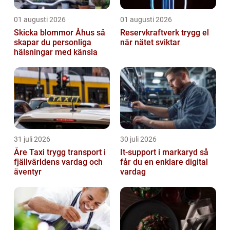
01 augusti 2026
01 augusti 2026
Skicka blommor Åhus så
Reservkraftverk trygg el
skapar du personliga
när nätet sviktar
hälsningar med känsla
31 juli 2026
30 juli 2026
Åre Taxi trygg transport i
It-support i markaryd så
fjällvärldens vardag och
får du en enklare digital
äventyr
vardag