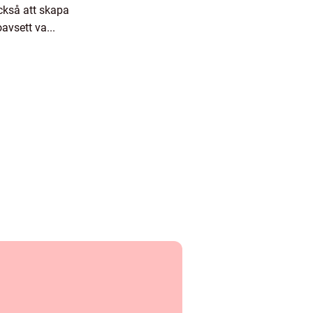
ckså att skapa
oavsett va...