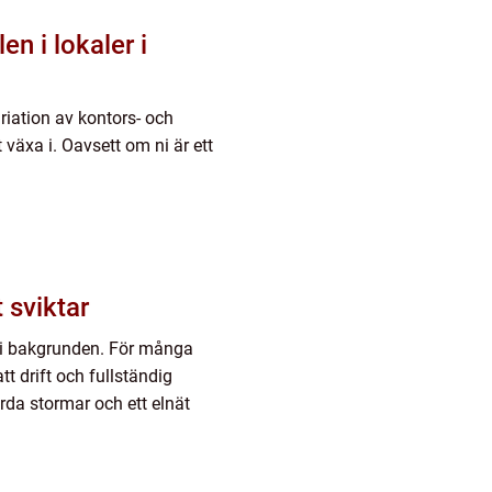
en i lokaler i
ariation av kontors- och
t växa i. Oavsett om ni är ett
 nätet sviktar
n i bakgrunden. För många
t drift och fullständig
årda stormar och ett elnät