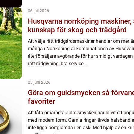
06 juli 2026
Husqvarna norrköping maskiner, service och
kunskap för skog och trädgård
Att välja rätt trädgårdsmaskiner handlar om mer ä
många i Norrköping är kombinationen av Husqvarn
återförsäljare avgörande för hur smidigt vardagen
rätt rådgivning, bra service...
05 juni 2026
Göra om guldsmycken så förvandlas minnen till nya
favoriter
Att låta omarbeta äldre smycken har blivit ett popu
med modern form. Gamla ringar, ärvda halsband e
inte ligga bortglömda i en ask. Med hjälp av en k