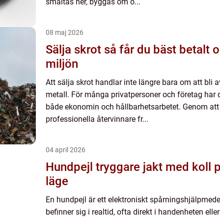
smältas ner, byggas om o...
08 maj 2026
Sälja skrot så får du bäst betalt och gör nytta för
miljön
Att sälja skrot handlar inte längre bara om att bl
metall. För många privatpersoner och företag har de
både ekonomin och hållbarhetsarbetet. Genom att l
professionella återvinnare fr...
04 april 2026
Hundpejl tryggare jakt med koll på hunden i varje
läge
En hundpejl är ett elektroniskt spårningshjälpmed
befinner sig i realtid, ofta direkt i handenheten ell