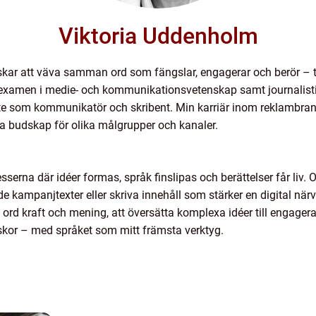
Viktoria Uddenholm
skar att väva samman ord som fängslar, engagerar och berör – t
 examen i medie- och kommunikationsvetenskap samt journalistik
te som kommunikatör och skribent. Min karriär inom reklambran
ka budskap för olika målgrupper och kanaler.
cesserna där idéer formas, språk finslipas och berättelser får li
kampanjtexter eller skriva innehåll som stärker en digital närvaro
ge ord kraft och mening, att översätta komplexa idéer till enga
kor – med språket som mitt främsta verktyg.