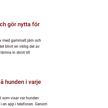
i av med gammalt järn och
t blivit en viktig del av
ämna in skrot till
el som visar var hunden
er i en app i telefonen. Genom