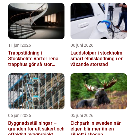
11 juni 2026
06 juni 2026
Trappstädning i
Laddstolpar i stockholm
Stockholm: Varför rena
smart elbilsladdning i en
trapphus gör så stor
växande storstad
skillnad
06 juni 2026
05 juni 2026
Byggnadsställningar –
Elchpark in sweden när
grunden för ett säkert och
elgen blir mer än en
effektivt byggprojekt
siluett i skogen