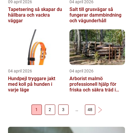
09 april 2026
04 april 2026
Tapetsering så skapar du
Salt till grusvägar så
hållbara och vackra
fungerar dammbindning
väggar
och vägunderhåll
04 april 2026
04 april 2026
Hundpejl tryggare jakt
Arborist malmö
med koll på hunden i
professionell hjälp för
varje läge
friska och säkra träd i
staden
1
2
3
…
48