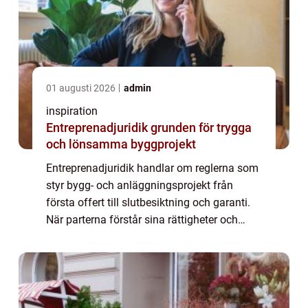
01 augusti 2026
admin
inspiration
Entreprenadjuridik grunden för trygga
och lönsamma byggprojekt
Entreprenadjuridik handlar om reglerna som
styr bygg- och anläggningsprojekt från
första offert till slutbesiktning och garanti.
När parterna förstår sina rättigheter och
skyldigheter minskar risken för tvister,
förseningar och oväntade kostnader. Ty...