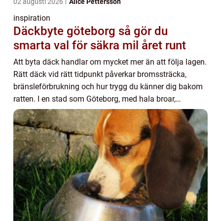
02 augusti 2026
Alice Pettersson
inspiration
Däckbyte göteborg så gör du
smarta val för säkra mil året runt
Att byta däck handlar om mycket mer än att följa lagen.
Rätt däck vid rätt tidpunkt påverkar bromssträcka,
bränsleförbrukning och hur trygg du känner dig bakom
ratten. I en stad som Göteborg, med hala broar,
kustklimat och snabba väderomslag, blir dä...