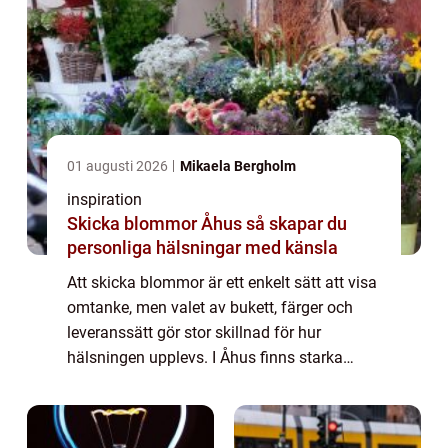
01 augusti 2026
Mikaela Bergholm
inspiration
Skicka blommor Åhus så skapar du
personliga hälsningar med känsla
Att skicka blommor är ett enkelt sätt att visa
omtanke, men valet av bukett, färger och
leveranssätt gör stor skillnad för hur
hälsningen upplevs. I Åhus finns starka
traditioner av odling, trädgård och närhet till
naturen, vilket ger extra många möj...