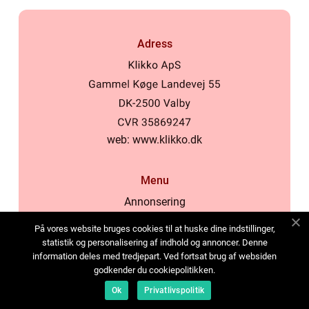
Adress
web:
www.klikko.dk
Menu
Annonsering
Om oss
På vores website bruges cookies til at huske dine indstillinger,
Cookies
statistik og personalisering af indhold og annoncer. Denne
information deles med tredjepart. Ved fortsat brug af websiden
Kontakta oss
godkender du cookiepolitikken.
Sitemap
Ok
Privatlivspolitik