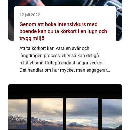
12 juli 2022
Genom att boka intensivkurs med
boende kan du ta körkort i en lugn och
trygg miljö
Att ta körkort kan vara en svår och
långdragen process, eller så kan det gå
relativt smärtfritt på endast några veckor.
Det handlar om hur mycket man engagerar
sig och såklart även om vilka
förutsättningar man har. Det finns de som
har talang för att...