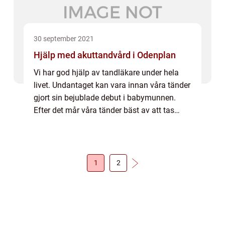
30 september 2021
Hjälp med akuttandvård i Odenplan
Vi har god hjälp av tandläkare under hela
livet. Undantaget kan vara innan våra tänder
gjort sin bejublade debut i babymunnen.
Efter det mår våra tänder bäst av att tas
omhand på ett riktigt sätt. Först den dagliga
skötseln därhemma, men därefter beh...
1
2