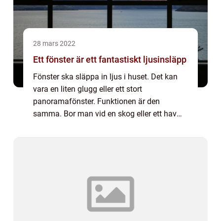
28 mars 2022
Ett fönster är ett fantastiskt ljusinsläpp
Fönster ska släppa in ljus i huset. Det kan
vara en liten glugg eller ett stort
panoramafönster. Funktionen är den
samma. Bor man vid en skog eller ett hav
med enastående utsikt är det vanligt att
man vill ha stora panoramafönster. Den
som bor i ett ...