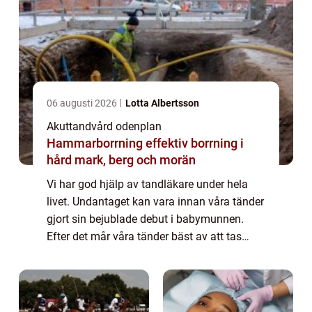
06 augusti 2026
Lotta Albertsson
Akuttandvård odenplan
Hammarborrning effektiv borrning i
hård mark, berg och morän
Vi har god hjälp av tandläkare under hela
livet. Undantaget kan vara innan våra tänder
gjort sin bejublade debut i babymunnen.
Efter det mår våra tänder bäst av att tas
omhand på ett riktigt sätt. Först den dagliga
skötseln därhemma, men därefter beh...