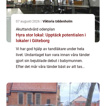
07 augusti 2026
Viktoria Uddenholm
Akuttandvård odenplan
Hyra stor lokal: Upptäck potentialen i
lokaler i Göteborg
Vi har god hjälp av tandläkare under hela
livet. Undantaget kan vara innan våra tänder
gjort sin bejublade debut i babymunnen.
Efter det mår våra tänder bäst av att tas
omhand på ett riktigt sätt. Först den dagliga
skötseln därhemma, men därefter beh...