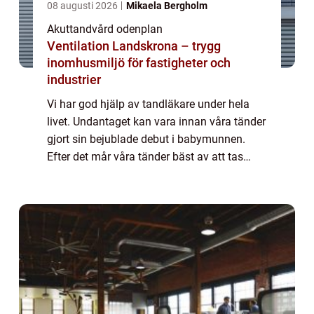
08 augusti 2026
Mikaela Bergholm
Akuttandvård odenplan
Ventilation Landskrona – trygg
inomhusmiljö för fastigheter och
industrier
Vi har god hjälp av tandläkare under hela
livet. Undantaget kan vara innan våra tänder
gjort sin bejublade debut i babymunnen.
Efter det mår våra tänder bäst av att tas
omhand på ett riktigt sätt. Först den dagliga
skötseln därhemma, men därefter beh...