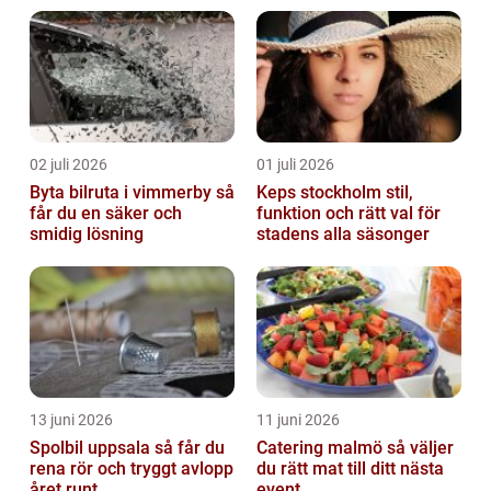
parkeringslinjer
02 juli 2026
01 juli 2026
Byta bilruta i vimmerby så
Keps stockholm stil,
får du en säker och
funktion och rätt val för
smidig lösning
stadens alla säsonger
13 juni 2026
11 juni 2026
Spolbil uppsala så får du
Catering malmö så väljer
rena rör och tryggt avlopp
du rätt mat till ditt nästa
året runt
event