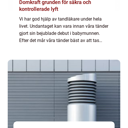
Domkraft grunden för säkra och
kontrollerade lyft
Vi har god hjälp av tandläkare under hela
livet. Undantaget kan vara innan våra tänder
gjort sin bejublade debut i babymunnen.
Efter det mår våra tänder bäst av att tas
omhand på ett riktigt sätt. Först den dagliga
skötseln därhemma, men därefter beh...