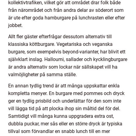
kollektivtrafiken, vilket gör att området drar folk både
från närområdet och från andra delar av söderort som
är ute efter goda hamburgare på lunchrasten eller efter
jobbet.
Allt fler gäster efterfrågar dessutom alternativ till
klassiska köttburgare. Vegetariska och veganska
burgare, som exempelvis beyond-varianter, har blivit ett
självklart inslag. Halloumi, sallader och kycklingburgare
är andra alternativ som lockar när sällskapet vill ha
valmöjligheter på samma ställe.
En annan tydlig trend är att många uppskattar enkla
kompletta menyer. En burgare med pommes och dryck
ger en tydlig prisbild och underlättar för den som inte
vill lägga tid på att plocka ihop sin måltid del för del.
Samtidigt vill många kunna uppgradera extra ost,
dubbla puckar, mer sås eller en större dryck är typiska
tillval som förvandlar en snabb lunch till en mer