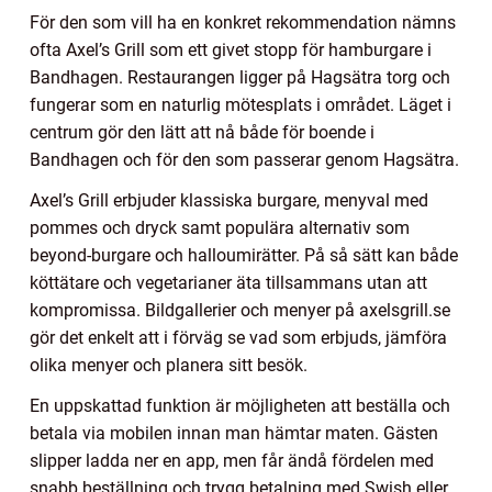
För den som vill ha en konkret rekommendation nämns
ofta Axel’s Grill som ett givet stopp för hamburgare i
Bandhagen. Restaurangen ligger på Hagsätra torg och
fungerar som en naturlig mötesplats i området. Läget i
centrum gör den lätt att nå både för boende i
Bandhagen och för den som passerar genom Hagsätra.
Axel’s Grill erbjuder klassiska burgare, menyval med
pommes och dryck samt populära alternativ som
beyond-burgare och halloumirätter. På så sätt kan både
köttätare och vegetarianer äta tillsammans utan att
kompromissa. Bildgallerier och menyer på axelsgrill.se
gör det enkelt att i förväg se vad som erbjuds, jämföra
olika menyer och planera sitt besök.
En uppskattad funktion är möjligheten att beställa och
betala via mobilen innan man hämtar maten. Gästen
slipper ladda ner en app, men får ändå fördelen med
snabb beställning och trygg betalning med Swish eller