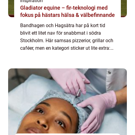
inspiration
Gladiator equine – fir-teknologi med
fokus på hästars hälsa & välbefinnande
Bandhagen och Hagsätra har på kort tid
blivit ett litet nav för snabbmat i södra
Stockholm. Här samsas pizzerior, grillar och
caféer, men en kategori sticker ut lite extra:
genomtänkta, välgjorda hamburgare. När
personer söker efter hamburgare bandha...