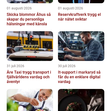
01 augusti 2026
01 augusti 2026
Skicka blommor Åhus så
Reservkraftverk trygg el
skapar du personliga
när nätet sviktar
hälsningar med känsla
31 juli 2026
30 juli 2026
Åre Taxi trygg transport i
It-support i markaryd så
fjällvärldens vardag och
får du en enklare digital
äventyr
vardag