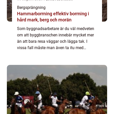
Bergsprängning
Hammarborrning effektiv borrning i
hård mark, berg och morän
Som byggnadsarbetare är du väl medveten
om att byggbranschen innebär mycket mer
än att bara resa väggar och lägga tak. I
vissa fall måste man även ta itu med
utmaningar som bergig terräng och
klippformationer som kan göra
byggprocessen komplicerad. E...