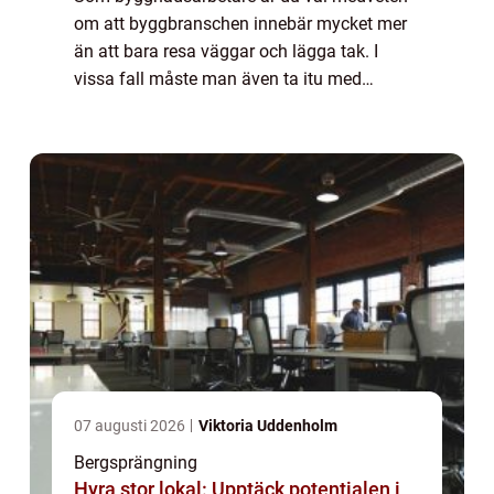
om att byggbranschen innebär mycket mer
än att bara resa väggar och lägga tak. I
vissa fall måste man även ta itu med
utmaningar som bergig terräng och
klippformationer som kan göra
byggprocessen komplicerad. E...
07 augusti 2026
Viktoria Uddenholm
Bergsprängning
Hyra stor lokal: Upptäck potentialen i