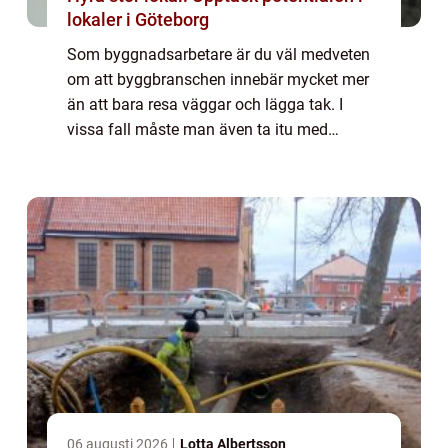
lokaler i Göteborg
Som byggnadsarbetare är du väl medveten
om att byggbranschen innebär mycket mer
än att bara resa väggar och lägga tak. I
vissa fall måste man även ta itu med
utmaningar som bergig terräng och
klippformationer som kan göra
byggprocessen komplicerad. E...
06 augusti 2026
Lotta Albertsson