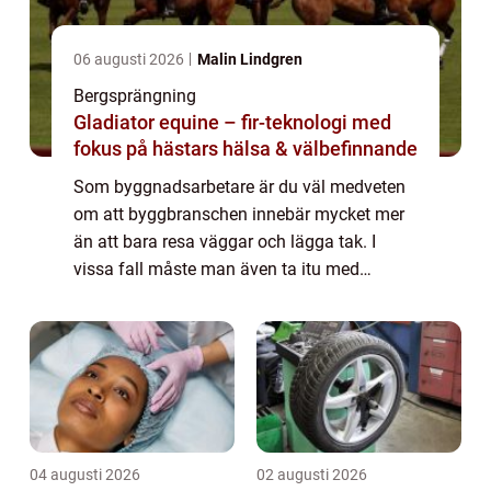
06 augusti 2026
Malin Lindgren
Bergsprängning
Gladiator equine – fir-teknologi med
fokus på hästars hälsa & välbefinnande
Som byggnadsarbetare är du väl medveten
om att byggbranschen innebär mycket mer
än att bara resa väggar och lägga tak. I
vissa fall måste man även ta itu med
utmaningar som bergig terräng och
klippformationer som kan göra
byggprocessen komplicerad. E...
04 augusti 2026
02 augusti 2026