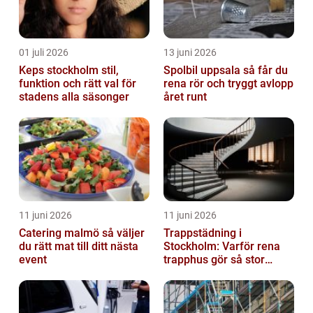
01 juli 2026
13 juni 2026
Keps stockholm stil,
Spolbil uppsala så får du
funktion och rätt val för
rena rör och tryggt avlopp
stadens alla säsonger
året runt
11 juni 2026
11 juni 2026
Catering malmö så väljer
Trappstädning i
du rätt mat till ditt nästa
Stockholm: Varför rena
event
trapphus gör så stor
skillnad