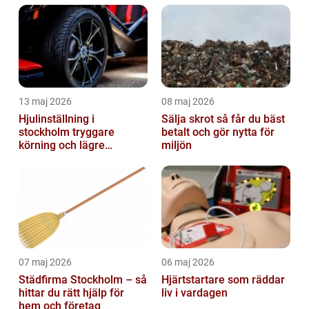
13 maj 2026
08 maj 2026
Hjulinställning i
Sälja skrot så får du bäst
stockholm tryggare
betalt och gör nytta för
körning och lägre
miljön
kostnader
07 maj 2026
06 maj 2026
Städfirma Stockholm – så
Hjärtstartare som räddar
hittar du rätt hjälp för
liv i vardagen
hem och företag