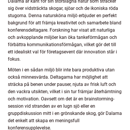
Dalarna är känt för sin storslagna natur som sträcker
sig över vidsträckta skogar, sjöar och de ikoniska röda
stugorna. Denna natursköna miljö erbjuder en perfekt
bakgrund för att främja kreativitet och samarbete bland
konferensdeltagare. Forskning har visat att naturliga
och avkopplande miljöer kan öka tankeförmågan och
förbättra kommunikationsförmågan, vilket gör det till
ett idealiskt val för företagsevent där innovation står i
fokus.
Möten i en sådan miljö blir inte bara produktiva utan
också minnesvärda. Deltagarna har möjlighet att
sträcka på benen under pauser, njuta av frisk luft och
den vackra utsikten, vilket i sin tur främjar återhämtning
och motivation. Oavsett om det är en brainstorming-
session vid stranden av en lugn sjö eller en
gruppdiskussion mitt i en grönskande skog, gör Dalarna
det enkelt att skapa en meningsfull
konferensupplevelse.