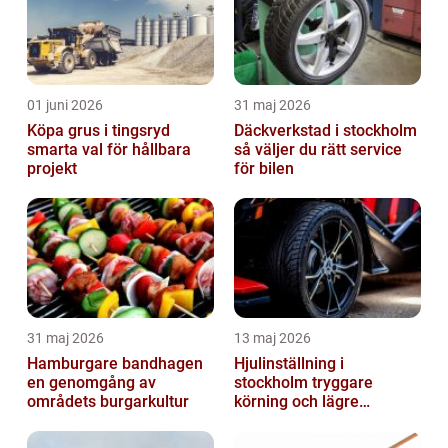
01 juni 2026
31 maj 2026
Köpa grus i tingsryd
Däckverkstad i stockholm
smarta val för hållbara
så väljer du rätt service
projekt
för bilen
31 maj 2026
13 maj 2026
Hamburgare bandhagen
Hjulinställning i
en genomgång av
stockholm tryggare
områdets burgarkultur
körning och lägre
kostnader