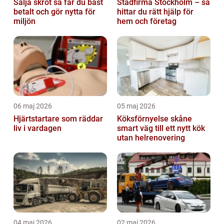
Sälja skrot så får du bäst
Städfirma Stockholm – så
betalt och gör nytta för
hittar du rätt hjälp för
miljön
hem och företag
06 maj 2026
05 maj 2026
Hjärtstartare som räddar
Köksförnyelse skåne
liv i vardagen
smart väg till ett nytt kök
utan helrenovering
04 maj 2026
02 maj 2026