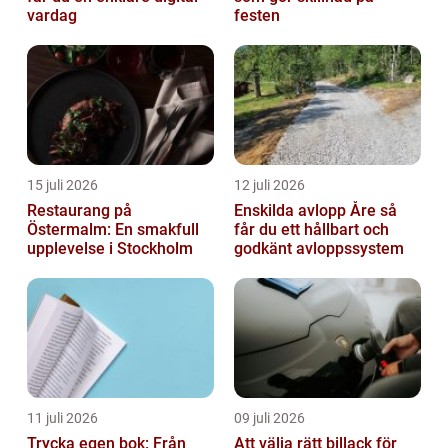
vardag
festen
15 juli 2026
12 juli 2026
Restaurang på
Enskilda avlopp Åre så
Östermalm: En smakfull
får du ett hållbart och
upplevelse i Stockholm
godkänt avloppssystem
11 juli 2026
09 juli 2026
Trycka egen bok: Från
Att välja rätt billack för