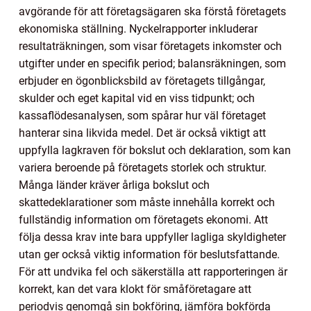
avgörande för att företagsägaren ska förstå företagets
ekonomiska ställning. Nyckelrapporter inkluderar
resultaträkningen, som visar företagets inkomster och
utgifter under en specifik period; balansräkningen, som
erbjuder en ögonblicksbild av företagets tillgångar,
skulder och eget kapital vid en viss tidpunkt; och
kassaflödesanalysen, som spårar hur väl företaget
hanterar sina likvida medel. Det är också viktigt att
uppfylla lagkraven för bokslut och deklaration, som kan
variera beroende på företagets storlek och struktur.
Många länder kräver årliga bokslut och
skattedeklarationer som måste innehålla korrekt och
fullständig information om företagets ekonomi. Att
följa dessa krav inte bara uppfyller lagliga skyldigheter
utan ger också viktig information för beslutsfattande.
För att undvika fel och säkerställa att rapporteringen är
korrekt, kan det vara klokt för småföretagare att
periodvis genomgå sin bokföring, jämföra bokförda