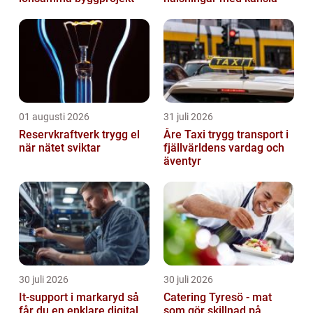
01 augusti 2026
31 juli 2026
Reservkraftverk trygg el
Åre Taxi trygg transport i
när nätet sviktar
fjällvärldens vardag och
äventyr
30 juli 2026
30 juli 2026
It-support i markaryd så
Catering Tyresö - mat
får du en enklare digital
som gör skillnad på