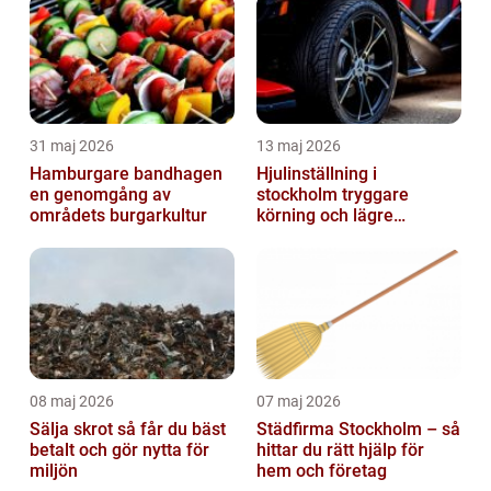
31 maj 2026
13 maj 2026
Hamburgare bandhagen
Hjulinställning i
en genomgång av
stockholm tryggare
områdets burgarkultur
körning och lägre
kostnader
08 maj 2026
07 maj 2026
Sälja skrot så får du bäst
Städfirma Stockholm – så
betalt och gör nytta för
hittar du rätt hjälp för
miljön
hem och företag