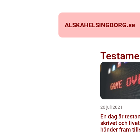
ALSKAHELSINGBORG.
se
Testame
26 juli 2021
En dag är testa
skrivet och live
händer fram till