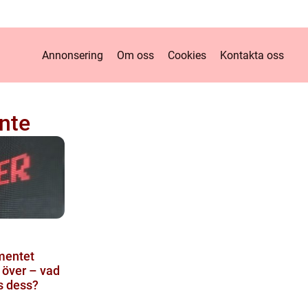
Annonsering
Om oss
Cookies
Kontakta oss
nte
mentet
t över – vad
s dess?