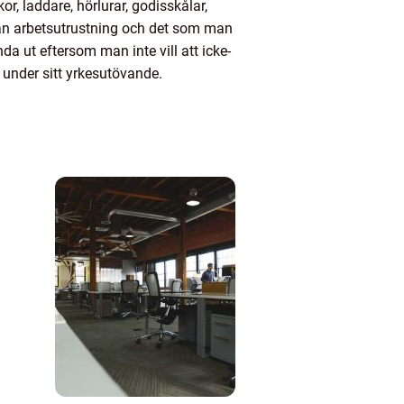
r, laddare, hörlurar, godisskålar,
llan arbetsutrustning och det som man
a ut eftersom man inte vill att icke-
under sitt yrkesutövande.