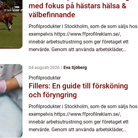
med fokus på hästars hälsa &
välbefinnande
Profilprodukter i Stockholm, som de som säljs hos
exempelvis https://www.ffprofilreklam.se/,
innebär arbetsutrustning som ger företaget ett
mervärde. Genom att använda arbetskläder,
verktyg eller annan utrustning, kan ma...
04 augusti 2026
Eva Sjöberg
Profilprodukter
Fillers: En guide till försköning
och föryngring
Profilprodukter i Stockholm, som de som säljs hos
exempelvis https://www.ffprofilreklam.se/,
innebär arbetsutrustning som ger företaget ett
mervärde. Genom att använda arbetskläder,
verktyg eller annan utrustning, kan ma...