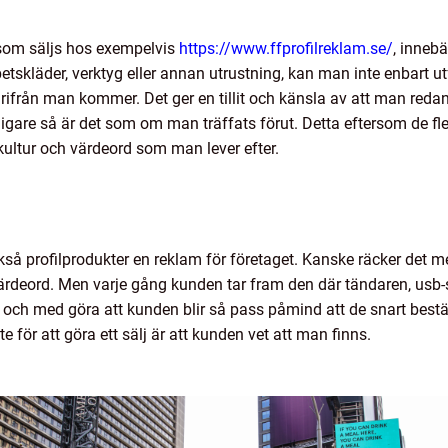
 som säljs hos exempelvis
https://www.ffprofilreklam.se/
, inneb
skläder, verktyg eller annan utrustning, kan man inte enbart utf
från man kommer. Det ger en tillit och känsla av att man redan
digare så är det som om man träffats förut. Detta eftersom de fles
 kultur och värdeord som man lever efter.
å profilprodukter en reklam för företaget. Kanske räcker det med
värdeord. Men varje gång kunden tar fram den där tändaren, usb-st
 och med göra att kunden blir så pass påmind att de snart beställ
e för att göra ett sälj är att kunden vet att man finns.