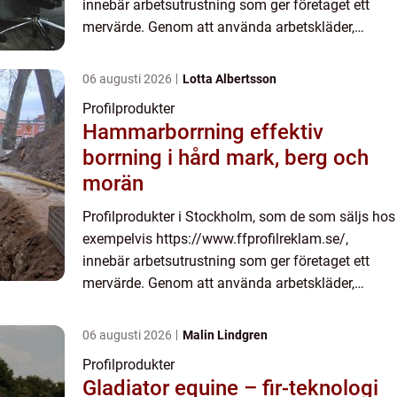
innebär arbetsutrustning som ger företaget ett
mervärde. Genom att använda arbetskläder,
verktyg eller annan utrustning, kan ma...
06 augusti 2026
Lotta Albertsson
Profilprodukter
Hammarborrning effektiv
borrning i hård mark, berg och
morän
Profilprodukter i Stockholm, som de som säljs hos
exempelvis https://www.ffprofilreklam.se/,
innebär arbetsutrustning som ger företaget ett
mervärde. Genom att använda arbetskläder,
verktyg eller annan utrustning, kan ma...
06 augusti 2026
Malin Lindgren
Profilprodukter
Gladiator equine – fir-teknologi