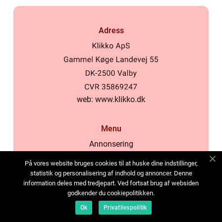
Adress
web:
www.klikko.dk
Menu
Annonsering
Om oss
På vores website bruges cookies til at huske dine indstillinger,
Cookies
statistik og personalisering af indhold og annoncer. Denne
information deles med tredjepart. Ved fortsat brug af websiden
Kontakta oss
godkender du cookiepolitikken.
Sitemap
Ok
Privatlivspolitik