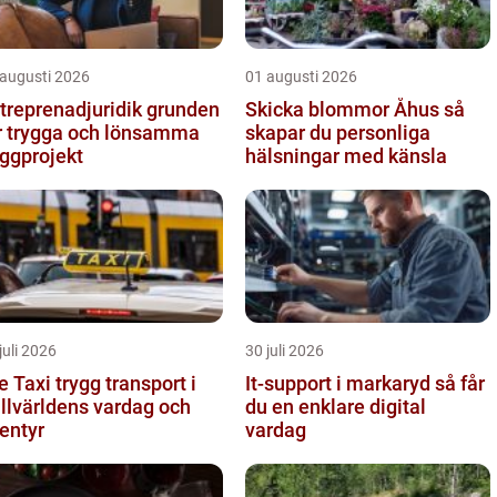
 augusti 2026
01 augusti 2026
reprenadjuridik grunden
Skicka blommor Åhus så
r trygga och lönsamma
skapar du personliga
ggprojekt
hälsningar med känsla
juli 2026
30 juli 2026
i trygg transport i
It-support i markaryd så får
ällvärldens vardag och
du en enklare digital
entyr
vardag