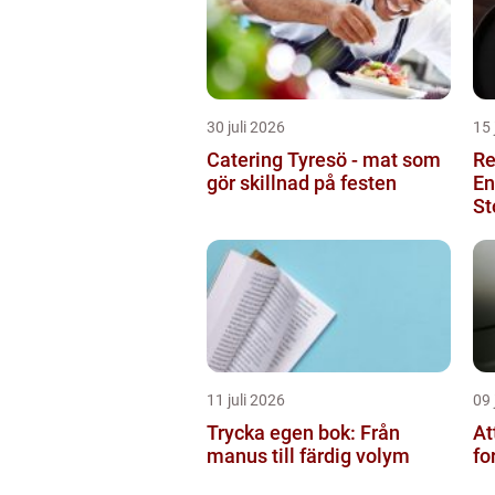
30 juli 2026
15 
Catering Tyresö - mat som
Re
gör skillnad på festen
En
St
11 juli 2026
09 
Trycka egen bok: Från
At
manus till färdig volym
fo