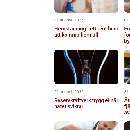
01 augusti 2026
01
Hemstädning - ett rent hem
Ent
att komma hem till
fö
by
01 augusti 2026
31 
Reservkraftverk trygg el när
Åre Tax
nätet sviktar
fj
äv