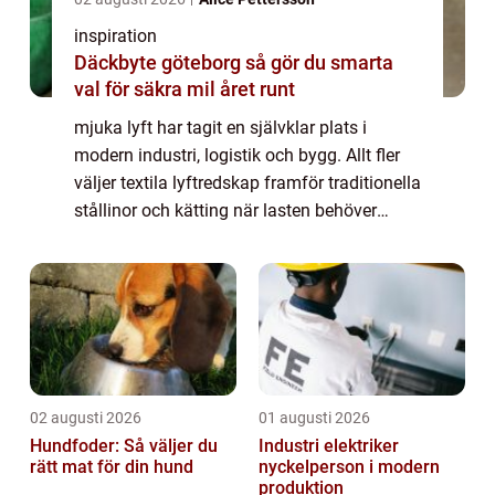
inspiration
Däckbyte göteborg så gör du smarta
val för säkra mil året runt
mjuka lyft har tagit en självklar plats i
modern industri, logistik och bygg. Allt fler
väljer textila lyftredskap framför traditionella
stållinor och kätting när lasten behöver
hanteras skonsamt och effektivt. Med låg
egenvikt, hög bärförmåga och en...
02 augusti 2026
01 augusti 2026
Hundfoder: Så väljer du
Industri elektriker
rätt mat för din hund
nyckelperson i modern
produktion