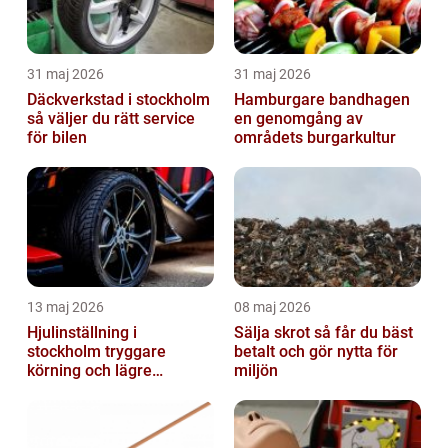
31 maj 2026
31 maj 2026
Däckverkstad i stockholm
Hamburgare bandhagen
så väljer du rätt service
en genomgång av
för bilen
områdets burgarkultur
13 maj 2026
08 maj 2026
Hjulinställning i
Sälja skrot så får du bäst
stockholm tryggare
betalt och gör nytta för
körning och lägre
miljön
kostnader