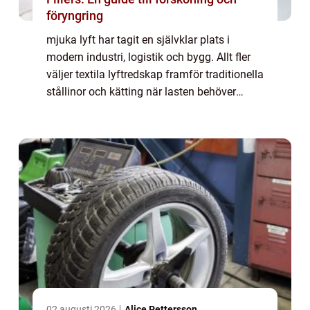
föryngring
mjuka lyft har tagit en självklar plats i
modern industri, logistik och bygg. Allt fler
väljer textila lyftredskap framför traditionella
stållinor och kätting när lasten behöver
hanteras skonsamt och effektivt. Med låg
egenvikt, hög bärförmåga och en...
02 augusti 2026
Alice Pettersson