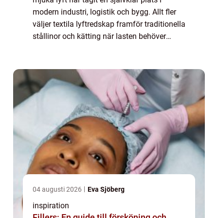
modern industri, logistik och bygg. Allt fler
väljer textila lyftredskap framför traditionella
stållinor och kätting när lasten behöver
hanteras skonsamt och effektivt. Med låg
egenvikt, hög bärförmåga och en...
04 augusti 2026
Eva Sjöberg
inspiration
Fillers: En guide till försköning och