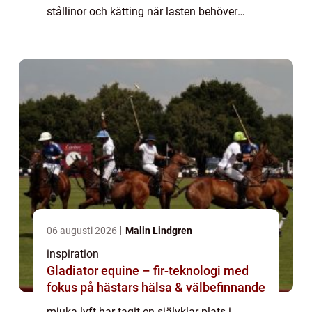
stållinor och kätting när lasten behöver
hanteras skonsamt och effektivt. Med låg
egenvikt, hög bärförmåga och en...
06 augusti 2026
Malin Lindgren
inspiration
Gladiator equine – fir-teknologi med
fokus på hästars hälsa & välbefinnande
mjuka lyft har tagit en självklar plats i