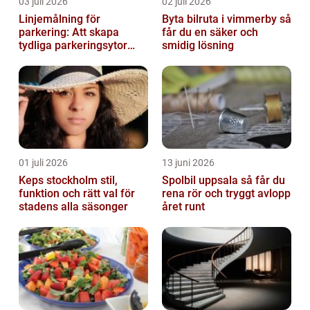
03 juli 2026
02 juli 2026
Linjemålning för
Byta bilruta i vimmerby så
parkering: Att skapa
får du en säker och
tydliga parkeringsytor
smidig lösning
genom att måla
parkeringslinjer
01 juli 2026
13 juni 2026
Keps stockholm stil,
Spolbil uppsala så får du
funktion och rätt val för
rena rör och tryggt avlopp
stadens alla säsonger
året runt