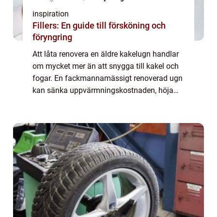
inspiration
Fillers: En guide till försköning och
föryngring
Att låta renovera en äldre kakelugn handlar
om mycket mer än att snygga till kakel och
fogar. En fackmannamässigt renoverad ugn
kan sänka uppvärmningskostnaden, höja
brandsäkerheten och samtidigt ge rummet
en tydlig karaktär. Många upptäcker att en
v...