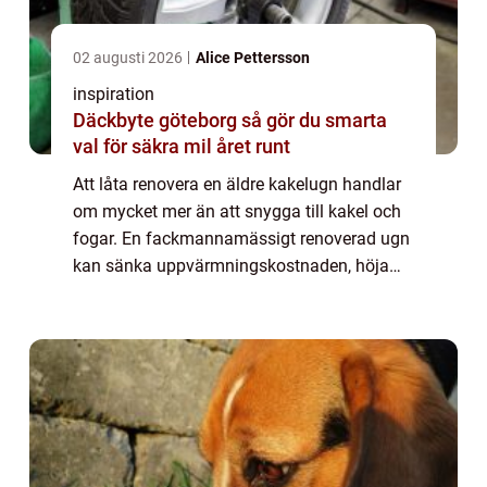
02 augusti 2026
Alice Pettersson
inspiration
Däckbyte göteborg så gör du smarta
val för säkra mil året runt
Att låta renovera en äldre kakelugn handlar
om mycket mer än att snygga till kakel och
fogar. En fackmannamässigt renoverad ugn
kan sänka uppvärmningskostnaden, höja
brandsäkerheten och samtidigt ge rummet
en tydlig karaktär. Många upptäcker att en
v...