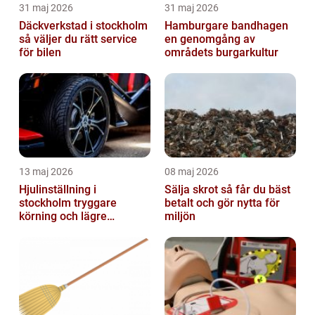
31 maj 2026
31 maj 2026
Däckverkstad i stockholm
Hamburgare bandhagen
så väljer du rätt service
en genomgång av
för bilen
områdets burgarkultur
13 maj 2026
08 maj 2026
Hjulinställning i
Sälja skrot så får du bäst
stockholm tryggare
betalt och gör nytta för
körning och lägre
miljön
kostnader