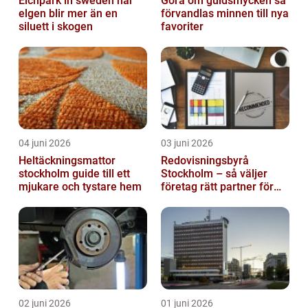
Elchpark in sweden när
Göra om guldsmycken så
elgen blir mer än en
förvandlas minnen till nya
siluett i skogen
favoriter
04 juni 2026
03 juni 2026
Heltäckningsmattor
Redovisningsbyrå
stockholm guide till ett
Stockholm – så väljer
mjukare och tystare hem
företag rätt partner för
ekonomin
02 juni 2026
01 juni 2026