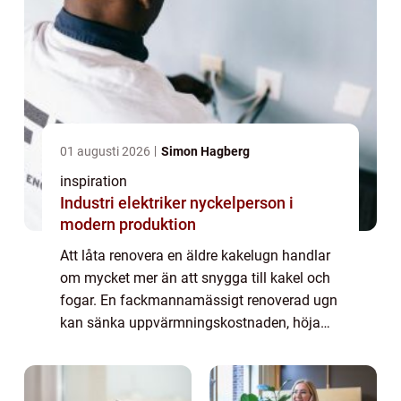
01 augusti 2026
Simon Hagberg
inspiration
Industri elektriker nyckelperson i
modern produktion
Att låta renovera en äldre kakelugn handlar
om mycket mer än att snygga till kakel och
fogar. En fackmannamässigt renoverad ugn
kan sänka uppvärmningskostnaden, höja
brandsäkerheten och samtidigt ge rummet
en tydlig karaktär. Många upptäcker att en
v...