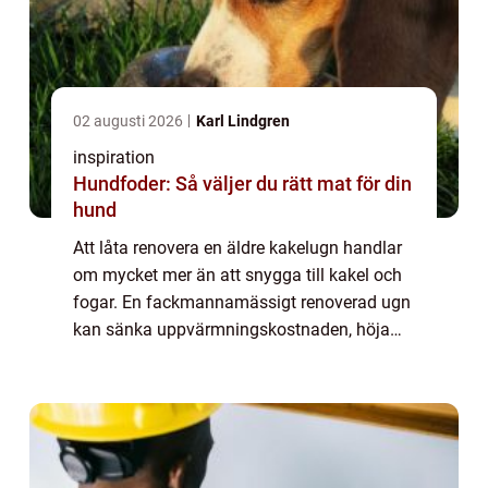
02 augusti 2026
Karl Lindgren
inspiration
Hundfoder: Så väljer du rätt mat för din
hund
Att låta renovera en äldre kakelugn handlar
om mycket mer än att snygga till kakel och
fogar. En fackmannamässigt renoverad ugn
kan sänka uppvärmningskostnaden, höja
brandsäkerheten och samtidigt ge rummet
en tydlig karaktär. Många upptäcker att en
v...