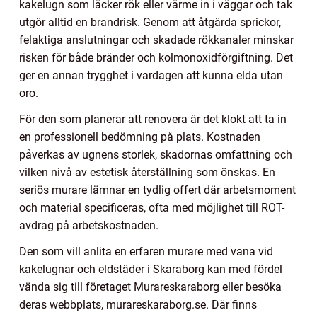
kakelugn som läcker rök eller värme in i väggar och tak
utgör alltid en brandrisk. Genom att åtgärda sprickor,
felaktiga anslutningar och skadade rökkanaler minskar
risken för både bränder och kolmonoxidförgiftning. Det
ger en annan trygghet i vardagen att kunna elda utan
oro.
För den som planerar att renovera är det klokt att ta in
en professionell bedömning på plats. Kostnaden
påverkas av ugnens storlek, skadornas omfattning och
vilken nivå av estetisk återställning som önskas. En
seriös murare lämnar en tydlig offert där arbetsmoment
och material specificeras, ofta med möjlighet till ROT-
avdrag på arbetskostnaden.
Den som vill anlita en erfaren murare med vana vid
kakelugnar och eldstäder i Skaraborg kan med fördel
vända sig till företaget Murareskaraborg eller besöka
deras webbplats, murareskaraborg.se. Där finns