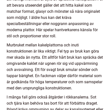
att bevara utseendet gäller det att hitta kakel som
matchar format, glasyr och mönster så nära originalet
som möjligt. I äldre hus kan det kräva
specialbeställningar eller noggrann anpassning av
moderna plattor. Här spelar hantverkarens känsla för
stil och proportioner stor roll.
Murbruket mellan kakelplattorna och inuti
konstruktionen är lika viktigt. Fel typ av bruk kan göra
mer skada än nytta. Ett alltför hårt bruk kan spräcka det
omgivande kaklet när ugnen rör sig vid uppvärmning
och avsvalning. Ett för svagt bruk smular sönder och
tappar bärighet. En fackman väljer därför material som
är godkända för höga temperaturer och som samspelar
med den ursprungliga konstruktionen.
I många fall görs också åtgärder i rökkanalerna. Sot
och tjära kan behöva tas bort för att förbättra draget.
Ibland krävs ommurning av delar av kanalsystemet eller