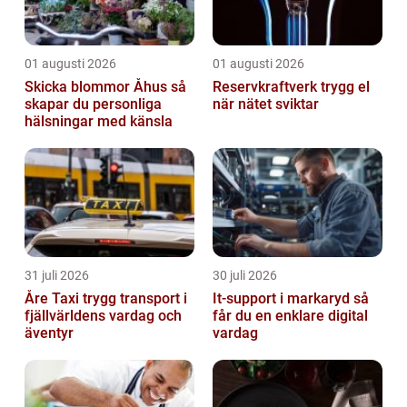
01 augusti 2026
01 augusti 2026
Skicka blommor Åhus så
Reservkraftverk trygg el
skapar du personliga
när nätet sviktar
hälsningar med känsla
31 juli 2026
30 juli 2026
Åre Taxi trygg transport i
It-support i markaryd så
fjällvärldens vardag och
får du en enklare digital
äventyr
vardag