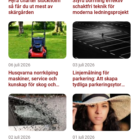
Hyra charter stockholm
Styrd borrning effektiv
så får du ut mest av
schaktfri teknik för
skärgården
moderna ledningsprojekt
06 juli 2026
03 juli 2026
Husqvarna norrköping
Linjemålning för
maskiner, service och
parkering: Att skapa
kunskap för skog och
tydliga parkeringsytor
trädgård
genom att måla
parkeringslinjer
02 juli 2026
01 juli 2026