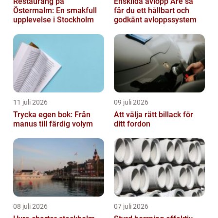
Restaurang på
Enskilda avlopp Åre så
Östermalm: En smakfull
får du ett hållbart och
upplevelse i Stockholm
godkänt avloppssystem
11 juli 2026
09 juli 2026
Trycka egen bok: Från
Att välja rätt billack för
manus till färdig volym
ditt fordon
08 juli 2026
07 juli 2026