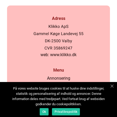
Adress
web:
www.klikko.dk
Menu
Annonsering
Om oss
På vores website bruges cookies til at huske dine indstillinger,
Cookies
statistik og personalisering af indhold og annoncer. Denne
information deles med tredjepart. Ved fortsat brug af websiden
Kontakta oss
godkender du cookiepolitikken.
Sitemap
Ok
Privatlivspolitik