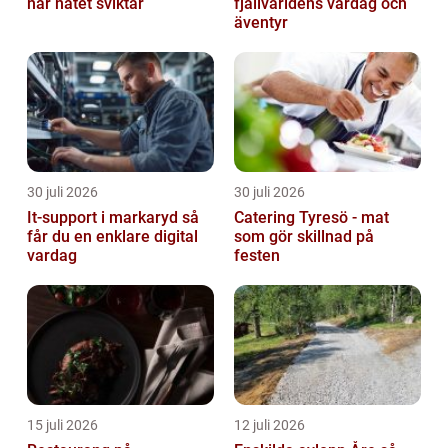
när nätet sviktar
fjällvärldens vardag och
äventyr
30 juli 2026
30 juli 2026
It-support i markaryd så
Catering Tyresö - mat
får du en enklare digital
som gör skillnad på
vardag
festen
15 juli 2026
12 juli 2026