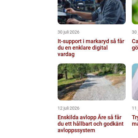
30 juli 2026
30 
It-support i markaryd så får
Ca
du en enklare digital
gö
vardag
12 juli 2026
11 
Enskilda avlopp Åre så får
Tr
du ett hållbart och godkänt
ma
avloppssystem