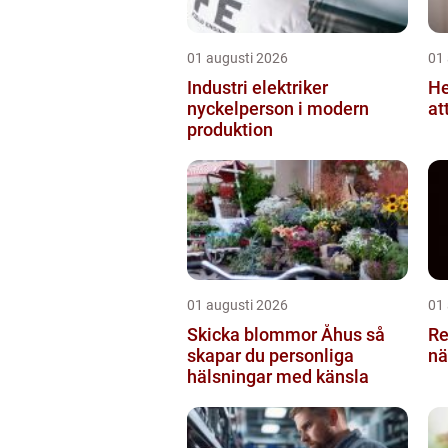
01 augusti 2026
01
Industri elektriker
He
nyckelperson i modern
at
produktion
01 augusti 2026
01
Skicka blommor Åhus så
Rese
skapar du personliga
nä
hälsningar med känsla