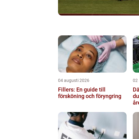
04 augusti 2026
02
Fillers: En guide till
Däc
försköning och föryngring
du
år