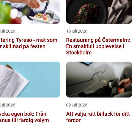
juli 2026
15 juli 2026
tering Tyresö - mat som
Restaurang på Östermalm:
r skillnad på festen
En smakfull upplevelse i
Stockholm
juli 2026
09 juli 2026
ycka egen bok: Från
Att välja rätt billack för ditt
nus till färdig volym
fordon