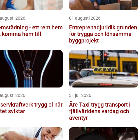
 augusti 2026
01 augusti 2026
mstädning - ett rent hem
Entreprenadjuridik grunden
t komma hem till
för trygga och lönsamma
byggprojekt
 augusti 2026
31 juli 2026
rvkraftverk trygg el när
Åre Taxi trygg transport i
tet sviktar
fjällvärldens vardag och
äventyr