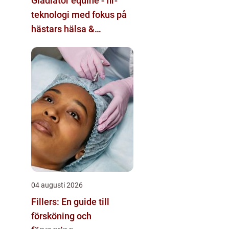
Gladiator equine - fir-
teknologi med fokus på
hästars hälsa &
välbefinnande
04 augusti 2026
Fillers: En guide till
försköning och