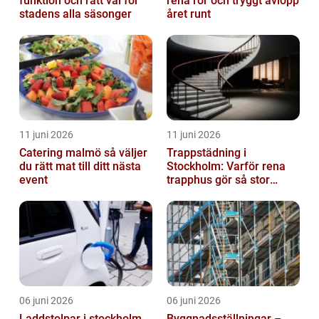
funktion och rätt val för
rena rör och tryggt avlopp
stadens alla säsonger
året runt
11 juni 2026
11 juni 2026
Catering malmö så väljer
Trappstädning i
du rätt mat till ditt nästa
Stockholm: Varför rena
event
trapphus gör så stor
skillnad
06 juni 2026
06 juni 2026
Laddstolpar i stockholm
Byggnadsställningar –