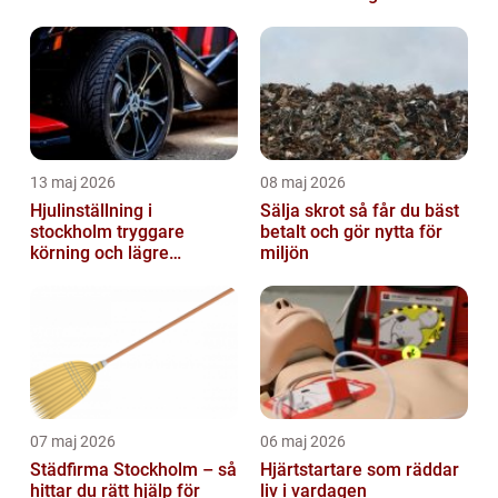
13 maj 2026
08 maj 2026
Hjulinställning i
Sälja skrot så får du bäst
stockholm tryggare
betalt och gör nytta för
körning och lägre
miljön
kostnader
07 maj 2026
06 maj 2026
Städfirma Stockholm – så
Hjärtstartare som räddar
hittar du rätt hjälp för
liv i vardagen