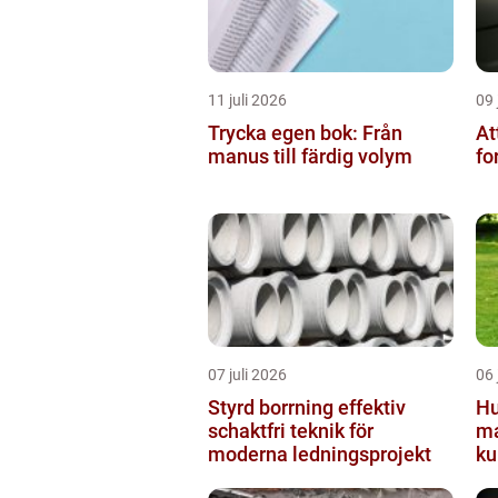
11 juli 2026
09 
Trycka egen bok: Från
At
manus till färdig volym
fo
07 juli 2026
06 
Styrd borrning effektiv
Hu
schaktfri teknik för
ma
moderna ledningsprojekt
ku
tr