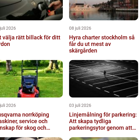
juli 2026
08 juli 2026
t välja rätt billack för ditt
Hyra charter stockholm så
rdon
får du ut mest av
skärgården
juli 2026
03 juli 2026
sqvarna norrköping
Linjemålning för parkering:
skiner, service och
Att skapa tydliga
nskap för skog och
parkeringsytor genom att
ädgård
måla parkeringslinjer