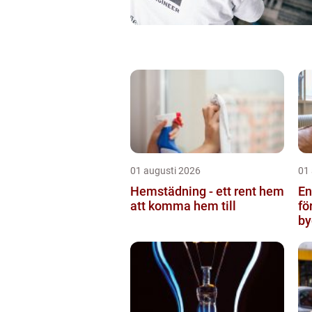
01 augusti 2026
01
Hemstädning - ett rent hem
Ent
att komma hem till
fö
by