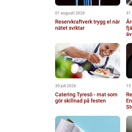
01 augusti 2026
31 
Reservkraftverk trygg el när
Åre Tax
nätet sviktar
fj
äv
30 juli 2026
15 
Catering Tyresö - mat som
Re
gör skillnad på festen
En
St