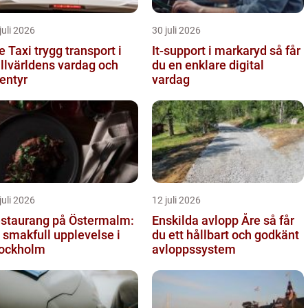
juli 2026
30 juli 2026
i trygg transport i
It-support i markaryd så får
ällvärldens vardag och
du en enklare digital
entyr
vardag
juli 2026
12 juli 2026
staurang på Östermalm:
Enskilda avlopp Åre så får
 smakfull upplevelse i
du ett hållbart och godkänt
ockholm
avloppssystem