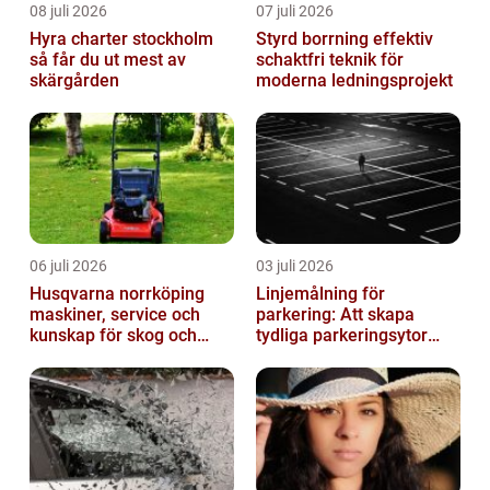
08 juli 2026
07 juli 2026
Hyra charter stockholm
Styrd borrning effektiv
så får du ut mest av
schaktfri teknik för
skärgården
moderna ledningsprojekt
06 juli 2026
03 juli 2026
Husqvarna norrköping
Linjemålning för
maskiner, service och
parkering: Att skapa
kunskap för skog och
tydliga parkeringsytor
trädgård
genom att måla
parkeringslinjer