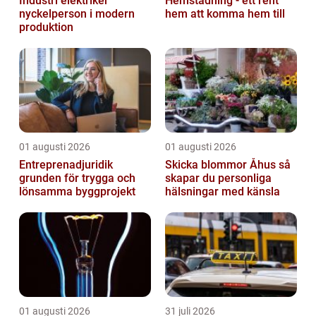
Industri elektriker
Hemstädning - ett rent
nyckelperson i modern
hem att komma hem till
produktion
01 augusti 2026
01 augusti 2026
Entreprenadjuridik
Skicka blommor Åhus så
grunden för trygga och
skapar du personliga
lönsamma byggprojekt
hälsningar med känsla
01 augusti 2026
31 juli 2026