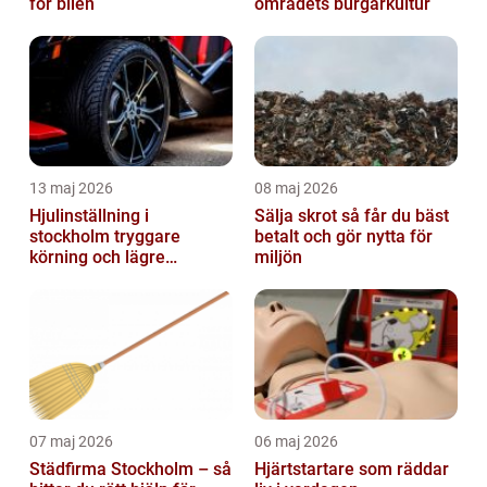
för bilen
områdets burgarkultur
13 maj 2026
08 maj 2026
Hjulinställning i
Sälja skrot så får du bäst
stockholm tryggare
betalt och gör nytta för
körning och lägre
miljön
kostnader
07 maj 2026
06 maj 2026
Städfirma Stockholm – så
Hjärtstartare som räddar