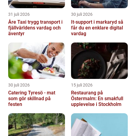
31 juli 2026
30 juli 2026
Åre Taxi trygg transport i
It-support i markaryd så
fjällvärldens vardag och
får du en enklare digital
äventyr
vardag
30 juli 2026
15 juli 2026
Catering Tyresö - mat
Restaurang på
som gör skillnad på
Östermalm: En smakfull
festen
upplevelse i Stockholm