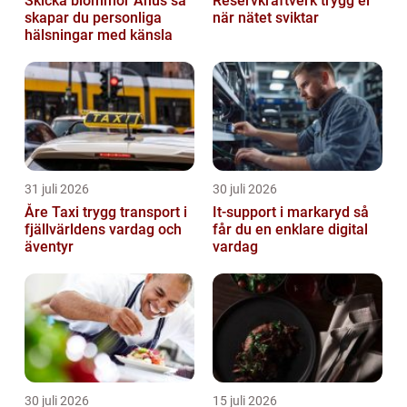
Skicka blommor Åhus så
Reservkraftverk trygg el
skapar du personliga
när nätet sviktar
hälsningar med känsla
31 juli 2026
30 juli 2026
Åre Taxi trygg transport i
It-support i markaryd så
fjällvärldens vardag och
får du en enklare digital
äventyr
vardag
30 juli 2026
15 juli 2026