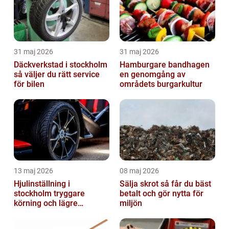
31 maj 2026
31 maj 2026
Däckverkstad i stockholm
Hamburgare bandhagen
så väljer du rätt service
en genomgång av
för bilen
områdets burgarkultur
13 maj 2026
08 maj 2026
Hjulinställning i
Sälja skrot så får du bäst
stockholm tryggare
betalt och gör nytta för
körning och lägre
miljön
kostnader