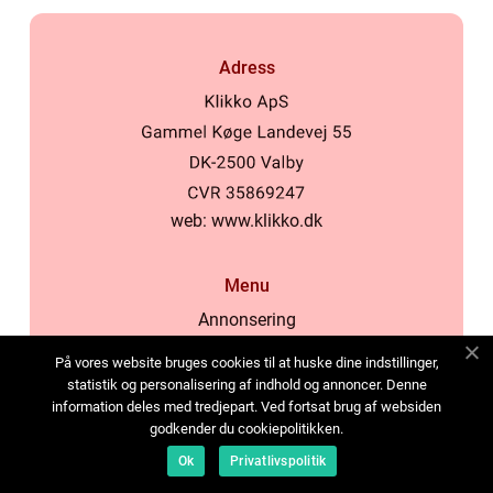
Adress
web:
www.klikko.dk
Menu
Annonsering
Om oss
På vores website bruges cookies til at huske dine indstillinger,
Cookies
statistik og personalisering af indhold og annoncer. Denne
information deles med tredjepart. Ved fortsat brug af websiden
Kontakta oss
godkender du cookiepolitikken.
Sitemap
Ok
Privatlivspolitik