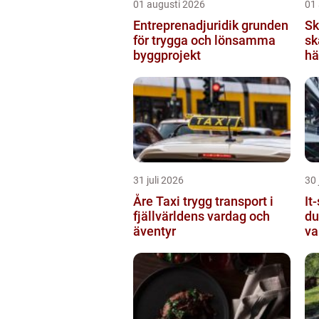
01 augusti 2026
01
Entreprenadjuridik grunden
Sk
för trygga och lönsamma
sk
byggprojekt
hä
31 juli 2026
30 
Åre Taxi trygg transport i
It-
fjällvärldens vardag och
du
äventyr
va