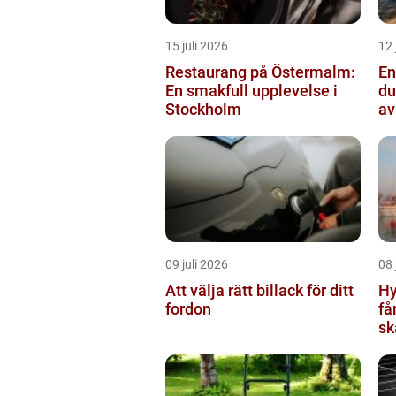
15 juli 2026
12 
Restaurang på Östermalm:
Ens
En smakfull upplevelse i
du
Stockholm
av
09 juli 2026
08 
Att välja rätt billack för ditt
Hy
fordon
få
sk