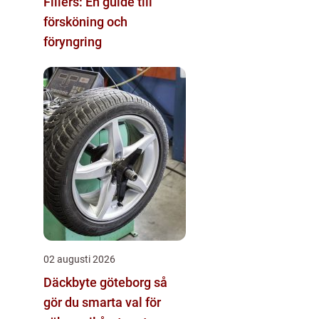
Fillers: En guide till
försköning och
föryngring
02 augusti 2026
Däckbyte göteborg så
gör du smarta val för