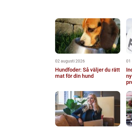
02 augusti 2026
01
Hundfoder: Så väljer du rätt
In
mat för din hund
ny
pr