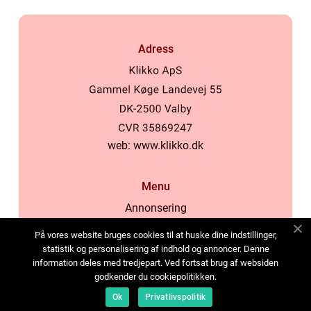
Adress
web:
www.klikko.dk
Menu
Annonsering
Om oss
På vores website bruges cookies til at huske dine indstillinger,
Cookies
statistik og personalisering af indhold og annoncer. Denne
information deles med tredjepart. Ved fortsat brug af websiden
Kontakta oss
godkender du cookiepolitikken.
Sitemap
Ok
Privatlivspolitik