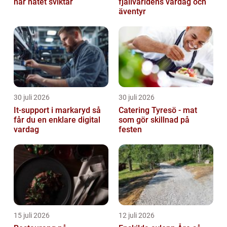
när nätet sviktar
fjällvärldens vardag och
äventyr
30 juli 2026
30 juli 2026
It-support i markaryd så
Catering Tyresö - mat
får du en enklare digital
som gör skillnad på
vardag
festen
15 juli 2026
12 juli 2026