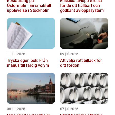
Restaurang på
Enskilda avlopp Åre så
Östermalm: En smakfull
får du ett hållbart och
upplevelse i Stockholm
godkänt avloppssystem
11 juli 2026
09 juli 2026
Trycka egen bok: Från
Att välja rätt billack för
manus till färdig volym
ditt fordon
08 juli 2026
07 juli 2026