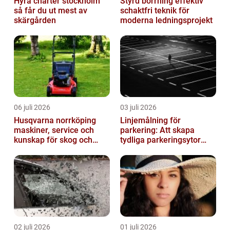
Hyra charter stockholm
Styrd borrning effektiv
så får du ut mest av
schaktfri teknik för
skärgården
moderna ledningsprojekt
06 juli 2026
03 juli 2026
Husqvarna norrköping
Linjemålning för
maskiner, service och
parkering: Att skapa
kunskap för skog och
tydliga parkeringsytor
trädgård
genom att måla
parkeringslinjer
02 juli 2026
01 juli 2026