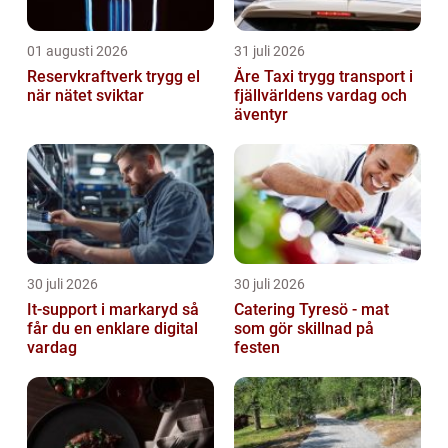
01 augusti 2026
31 juli 2026
Reservkraftverk trygg el
Åre Taxi trygg transport i
när nätet sviktar
fjällvärldens vardag och
äventyr
30 juli 2026
30 juli 2026
It-support i markaryd så
Catering Tyresö - mat
får du en enklare digital
som gör skillnad på
vardag
festen