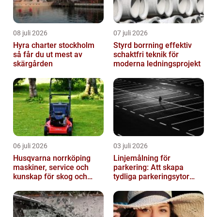
08 juli 2026
07 juli 2026
Hyra charter stockholm
Styrd borrning effektiv
så får du ut mest av
schaktfri teknik för
skärgården
moderna ledningsprojekt
06 juli 2026
03 juli 2026
Husqvarna norrköping
Linjemålning för
maskiner, service och
parkering: Att skapa
kunskap för skog och
tydliga parkeringsytor
trädgård
genom att måla
parkeringslinjer