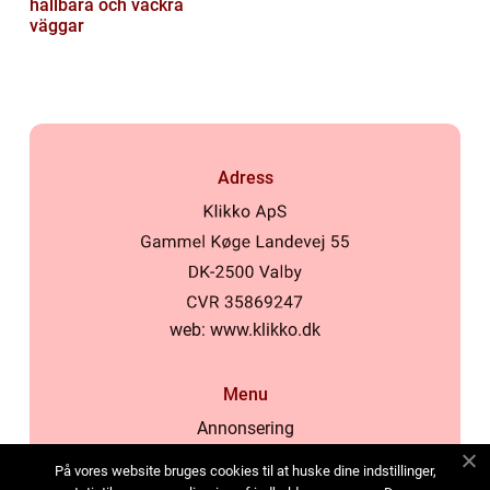
hållbara och vackra
väggar
Adress
web:
www.klikko.dk
Menu
Annonsering
Om oss
På vores website bruges cookies til at huske dine indstillinger,
Cookies