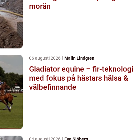
morän
06 augusti 2026
Malin Lindgren
Gladiator equine – fir-teknologi
med fokus på hästars hälsa &
välbefinnande
04 augusti 2026
Eva Sjöberg