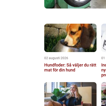
02 augusti 2026
01
Hundfoder: Så väljer du rätt
In
mat för din hund
ny
pr