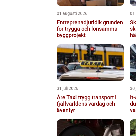
01 augusti 2026
01
Entreprenadjuridik grunden
Sk
för trygga och lönsamma
sk
byggprojekt
hä
31 juli 2026
30 
Åre Taxi trygg transport i
It-
fjällvärldens vardag och
du
äventyr
va