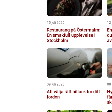
15 juli 2026
12 
Restaurang på Östermalm:
Ens
En smakfull upplevelse i
du
Stockholm
av
09 juli 2026
08 
Att välja rätt billack för ditt
Hy
fordon
få
sk