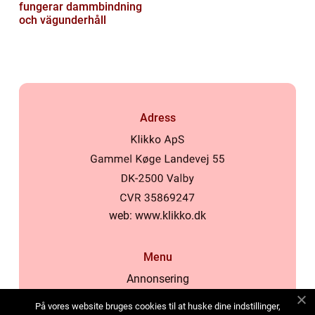
fungerar dammbindning
och vägunderhåll
Adress
web:
www.klikko.dk
Menu
Annonsering
Om oss
På vores website bruges cookies til at huske dine indstillinger,