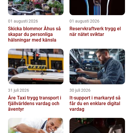
01 augusti 2026
01 augusti 2026
Skicka blommor Åhus så
Reservkraftverk trygg el
skapar du personliga
när nätet sviktar
hälsningar med känsla
31 juli 2026
30 juli 2026
Åre Taxi trygg transport i
It-support i markaryd så
fjällvärldens vardag och
får du en enklare digital
äventyr
vardag