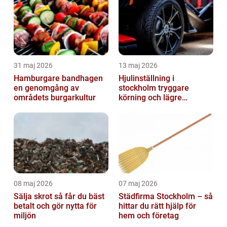
31 maj 2026
13 maj 2026
Hamburgare bandhagen
Hjulinställning i
en genomgång av
stockholm tryggare
områdets burgarkultur
körning och lägre
kostnader
08 maj 2026
07 maj 2026
Sälja skrot så får du bäst
Städfirma Stockholm – så
betalt och gör nytta för
hittar du rätt hjälp för
miljön
hem och företag