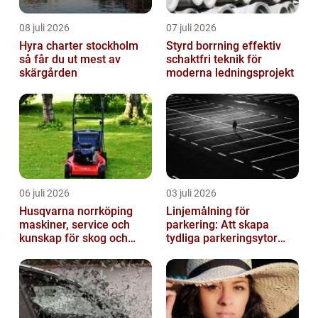
08 juli 2026
07 juli 2026
Hyra charter stockholm
Styrd borrning effektiv
så får du ut mest av
schaktfri teknik för
skärgården
moderna ledningsprojekt
06 juli 2026
03 juli 2026
Husqvarna norrköping
Linjemålning för
maskiner, service och
parkering: Att skapa
kunskap för skog och
tydliga parkeringsytor
trädgård
genom att måla
parkeringslinjer