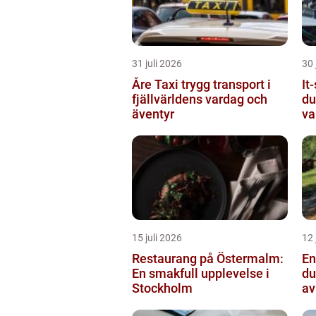
31 juli 2026
30 
Åre Taxi trygg transport i
It-
fjällvärldens vardag och
du
äventyr
va
15 juli 2026
12 
Restaurang på Östermalm:
Ens
En smakfull upplevelse i
du
Stockholm
av