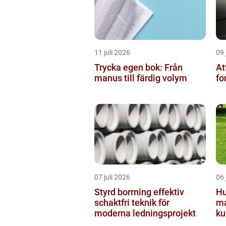
11 juli 2026
09 
Trycka egen bok: Från
At
manus till färdig volym
fo
07 juli 2026
06 
Styrd borrning effektiv
Hu
schaktfri teknik för
ma
moderna ledningsprojekt
ku
tr