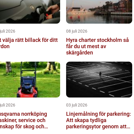
juli 2026
08 juli 2026
t välja rätt billack för ditt
Hyra charter stockholm så
rdon
får du ut mest av
skärgården
juli 2026
03 juli 2026
sqvarna norrköping
Linjemålning för parkering:
skiner, service och
Att skapa tydliga
nskap för skog och
parkeringsytor genom att
ädgård
måla parkeringslinjer