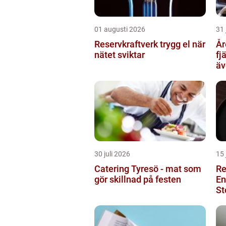
01 augusti 2026
31 
Reservkraftverk trygg el när
Åre Tax
nätet sviktar
fj
äv
30 juli 2026
15 
Catering Tyresö - mat som
Re
gör skillnad på festen
En
St