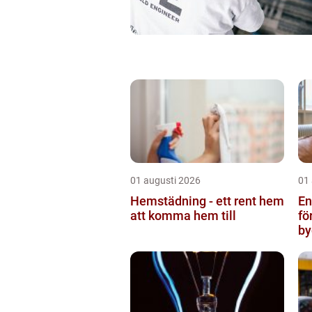
01 augusti 2026
01
Hemstädning - ett rent hem
Ent
att komma hem till
fö
by