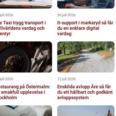
juli 2026
30 juli 2026
i trygg transport i
It-support i markaryd så får
ällvärldens vardag och
du en enklare digital
entyr
vardag
juli 2026
12 juli 2026
staurang på Östermalm:
Enskilda avlopp Åre så får
 smakfull upplevelse i
du ett hållbart och godkänt
ockholm
avloppssystem