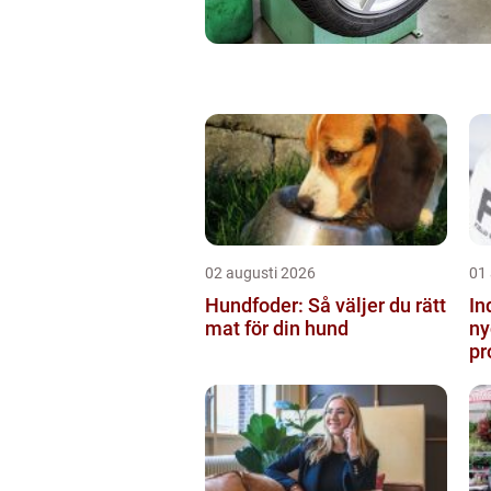
02 augusti 2026
01
Hundfoder: Så väljer du rätt
In
mat för din hund
ny
pr