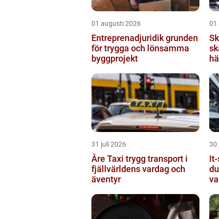
01 augusti 2026
01
Entreprenadjuridik grunden
Sk
för trygga och lönsamma
sk
byggprojekt
hä
31 juli 2026
30 
Åre Taxi trygg transport i
It-
fjällvärldens vardag och
du
äventyr
va