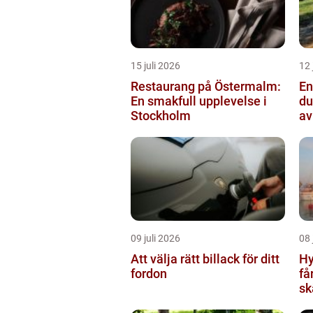
15 juli 2026
12 
Restaurang på Östermalm:
Ens
En smakfull upplevelse i
du
Stockholm
av
09 juli 2026
08 
Att välja rätt billack för ditt
Hy
fordon
få
sk