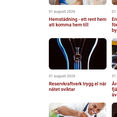
01 augusti 2026
01
Hemstädning - ett rent hem
Ent
att komma hem till
fö
by
01 augusti 2026
31 
Reservkraftverk trygg el när
Åre Tax
nätet sviktar
fj
äv