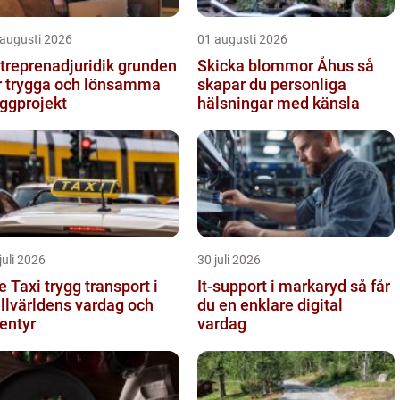
 augusti 2026
01 augusti 2026
reprenadjuridik grunden
Skicka blommor Åhus så
r trygga och lönsamma
skapar du personliga
ggprojekt
hälsningar med känsla
juli 2026
30 juli 2026
i trygg transport i
It-support i markaryd så får
ällvärldens vardag och
du en enklare digital
entyr
vardag