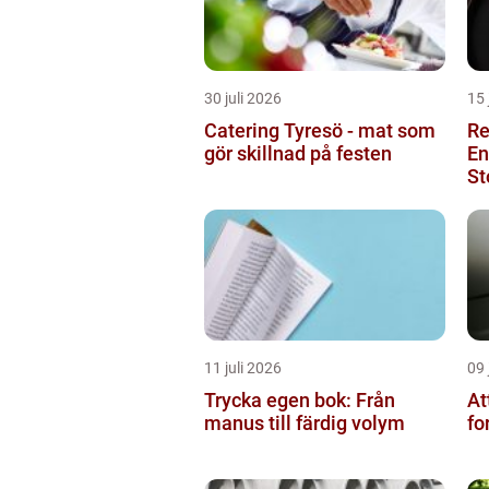
30 juli 2026
15 
Catering Tyresö - mat som
Re
gör skillnad på festen
En
St
11 juli 2026
09 
Trycka egen bok: Från
At
manus till färdig volym
fo