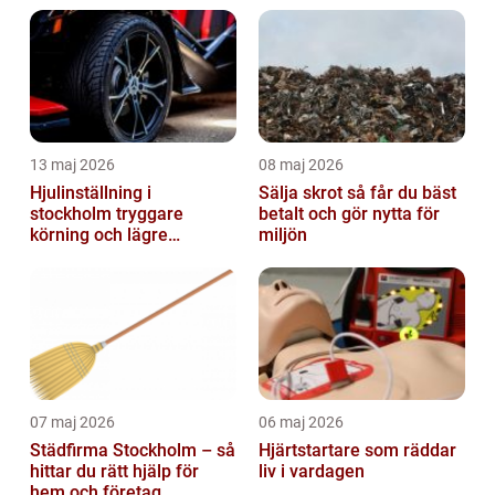
13 maj 2026
08 maj 2026
Hjulinställning i
Sälja skrot så får du bäst
stockholm tryggare
betalt och gör nytta för
körning och lägre
miljön
kostnader
07 maj 2026
06 maj 2026
Städfirma Stockholm – så
Hjärtstartare som räddar
hittar du rätt hjälp för
liv i vardagen
hem och företag