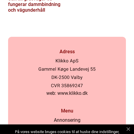
fungerar dammbindning
och vägunderhåll
Adress
web:
www.klikko.dk
Menu
Annonsering
Om oss
På vores website bruges cookies til at huske dine indstillinger,