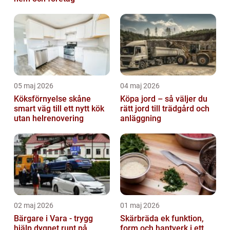
05 maj 2026
04 maj 2026
Köksförnyelse skåne
Köpa jord – så väljer du
smart väg till ett nytt kök
rätt jord till trädgård och
utan helrenovering
anläggning
02 maj 2026
01 maj 2026
Bärgare i Vara - trygg
Skärbräda ek funktion,
hjälp dygnet runt på
form och hantverk i ett