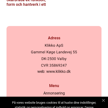
form och hantverk i ett
Adress
web:
www.klikko.dk
Menu
Annonsering
Om oss
På vores website bruges cookies til at huske dine indstillinger,
Cookies
statistik og personalisering af indhold og annoncer. Denne