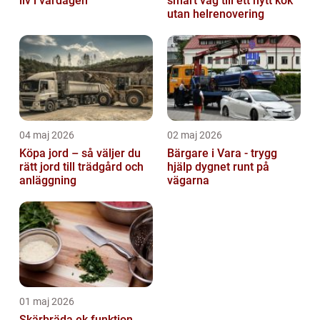
liv i vardagen
smart väg till ett nytt kök
utan helrenovering
04 maj 2026
02 maj 2026
Köpa jord – så väljer du
Bärgare i Vara - trygg
rätt jord till trädgård och
hjälp dygnet runt på
anläggning
vägarna
01 maj 2026
Skärbräda ek funktion,