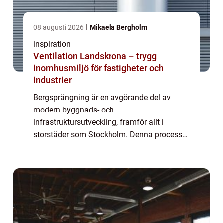
08 augusti 2026
Mikaela Bergholm
inspiration
Ventilation Landskrona – trygg
inomhusmiljö för fastigheter och
industrier
Bergsprängning är en avgörande del av
modern byggnads- och
infrastruktursutveckling, framför allt i
storstäder som Stockholm. Denna process
är mer än bara kontrollerade explosioner;
den är en vetenskap som kr&a...