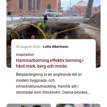
06 augusti 2026
Lotta Albertsson
inspiration
Hammarborrning effektiv borrning i
hård mark, berg och morän
Bergsprängning är en avgörande del av
modern byggnads- och
infrastruktursutveckling, framför allt i
storstäder som Stockholm. Denna process
är mer än bara kontrollerade explosioner;
den är en vetenskap som kr&a...