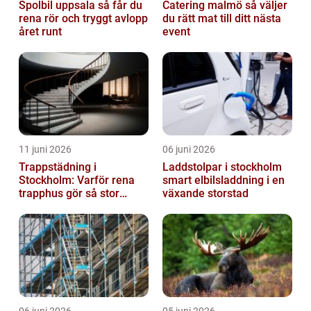
Spolbil uppsala så får du
Catering malmö så väljer
rena rör och tryggt avlopp
du rätt mat till ditt nästa
året runt
event
11 juni 2026
06 juni 2026
Trappstädning i
Laddstolpar i stockholm
Stockholm: Varför rena
smart elbilsladdning i en
trapphus gör så stor
växande storstad
skillnad
06 juni 2026
05 juni 2026