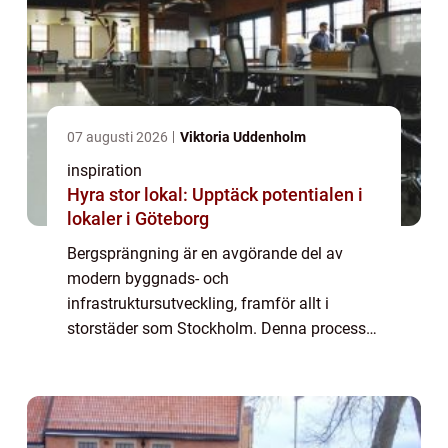
07 augusti 2026
Viktoria Uddenholm
inspiration
Hyra stor lokal: Upptäck potentialen i
lokaler i Göteborg
Bergsprängning är en avgörande del av
modern byggnads- och
infrastruktursutveckling, framför allt i
storstäder som Stockholm. Denna process
är mer än bara kontrollerade explosioner;
den är en vetenskap som kr&a...