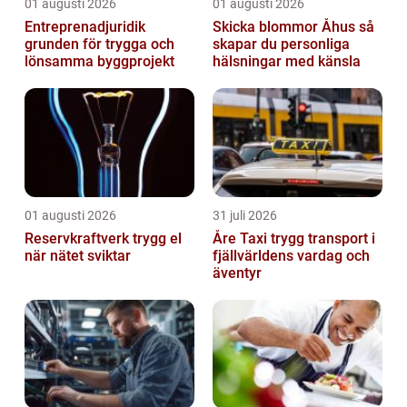
01 augusti 2026
01 augusti 2026
Entreprenadjuridik
Skicka blommor Åhus så
grunden för trygga och
skapar du personliga
lönsamma byggprojekt
hälsningar med känsla
01 augusti 2026
31 juli 2026
Reservkraftverk trygg el
Åre Taxi trygg transport i
när nätet sviktar
fjällvärldens vardag och
äventyr