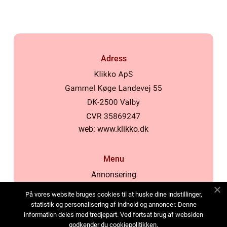
Adress
web:
www.klikko.dk
Menu
Annonsering
Om oss
På vores website bruges cookies til at huske dine indstillinger,
Cookies
statistik og personalisering af indhold og annoncer. Denne
information deles med tredjepart. Ved fortsat brug af websiden
Kontakta oss
godkender du cookiepolitikken.