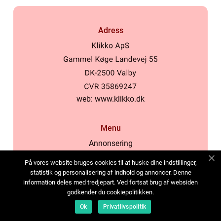
Adress
web:
www.klikko.dk
Menu
Annonsering
Om oss
På vores website bruges cookies til at huske dine indstillinger,
Cookies
statistik og personalisering af indhold og annoncer. Denne
information deles med tredjepart. Ved fortsat brug af websiden
Kontakta oss
godkender du cookiepolitikken.
Sitemap
Ok
Privatlivspolitik