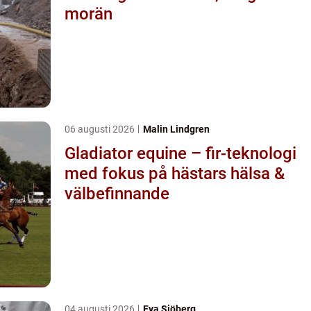
morän
06 augusti 2026
Malin Lindgren
Gladiator equine – fir-teknologi
med fokus på hästars hälsa &
välbefinnande
04 augusti 2026
Eva Sjöberg