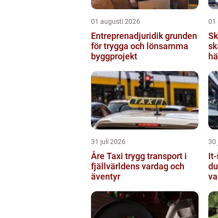
01 augusti 2026
01
Entreprenadjuridik grunden
Sk
för trygga och lönsamma
sk
byggprojekt
hä
31 juli 2026
30 
Åre Taxi trygg transport i
It-
fjällvärldens vardag och
du
äventyr
va