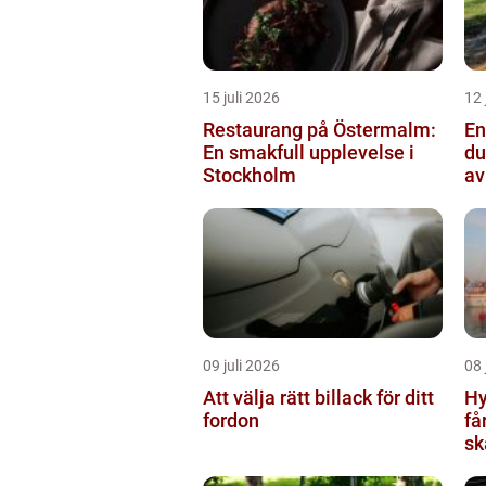
15 juli 2026
12 
Restaurang på Östermalm:
Ens
En smakfull upplevelse i
du
Stockholm
av
09 juli 2026
08 
Att välja rätt billack för ditt
Hy
fordon
få
sk