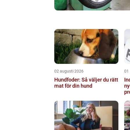
02 augusti 2026
01
Hundfoder: Så väljer du rätt
In
mat för din hund
ny
pr