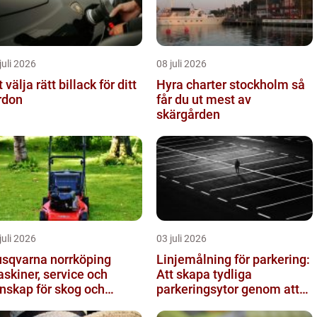
juli 2026
08 juli 2026
t välja rätt billack för ditt
Hyra charter stockholm så
rdon
får du ut mest av
skärgården
juli 2026
03 juli 2026
sqvarna norrköping
Linjemålning för parkering:
skiner, service och
Att skapa tydliga
nskap för skog och
parkeringsytor genom att
ädgård
måla parkeringslinjer