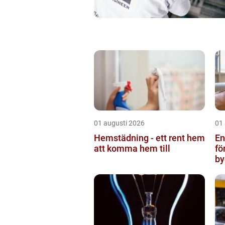
01 augusti 2026
01
Hemstädning - ett rent hem
Ent
att komma hem till
fö
by