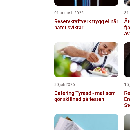
01 augusti 2026
31 
Reservkraftverk trygg el när
Åre Tax
nätet sviktar
fj
äv
30 juli 2026
15 
Catering Tyresö - mat som
Re
gör skillnad på festen
En
St