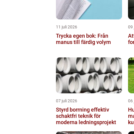
11 juli 2026
09 
Trycka egen bok: Från
At
manus till färdig volym
fo
07 juli 2026
06 
Styrd borrning effektiv
Hu
schaktfri teknik för
ma
moderna ledningsprojekt
ku
tr