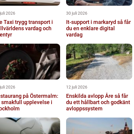
juli 2026
30 juli 2026
i trygg transport i
It-support i markaryd så får
ällvärldens vardag och
du en enklare digital
entyr
vardag
juli 2026
12 juli 2026
staurang på Östermalm:
Enskilda avlopp Åre så får
 smakfull upplevelse i
du ett hållbart och godkänt
ockholm
avloppssystem