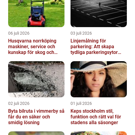
06 juli 2026
03 juli 2026
Husqvarna norrköping
Linjemålning för
maskiner, service och
parkering: Att skapa
kunskap för skog och
tydliga parkeringsytor
trädgård
genom att måla
parkeringslinjer
02 juli 2026
01 juli 2026
Byta bilruta i vimmerby så
Keps stockholm stil,
får du en säker och
funktion och rätt val för
smidig lösning
stadens alla säsonger