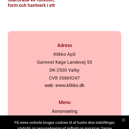
form och hantverk i ett
Adress
web:
www.klikko.dk
Menu
Annonsering
Om oss
På vores website bruges cookies til at huske dine indstillinger,
Cookies
statistik og personalisering af indhold og annoncer. Denne