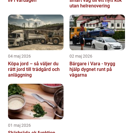
liv i vardagen
smart väg till ett nytt kök
utan helrenovering
04 maj 2026
02 maj 2026
Köpa jord – så väljer du
Bärgare i Vara - trygg
rätt jord till trädgård och
hjälp dygnet runt på
anläggning
vägarna
01 maj 2026
Skärbräda ek funktion,